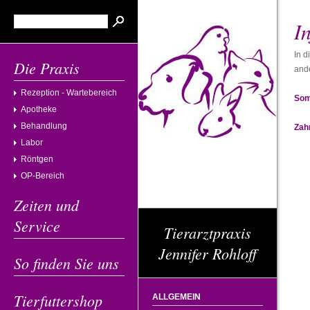
I
In d
Die Praxis
ande
Rezeption - Wartebereich
Som
Apotheke
Behandlung
Zah
Labor
Röntgen
OP-Bereich
Zeiten und
Service
Tierarztpraxis
Jennifer Rohloff
So finden Sie uns
Tierfuttershop
ALLGEMEIN