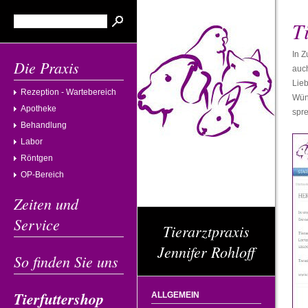
T
In Z
Die Praxis
auch
Lieb
Rezeption - Wartebereich
Wün
Apotheke
spre
Behandlung
Labor
Röntgen
OP-Bereich
Zeiten und
Service
Tierarztpraxis
Jennifer Rohloff
So finden Sie uns
Tierfuttershop
ALLGEMEIN